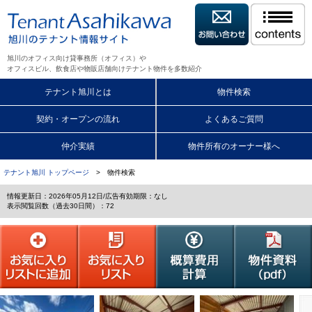
旭川のオフィス向け貸事務所（オフィス）や
オフィスビル、飲食店や物販店舗向けテナント物件を多数紹介
テナント旭川とは
物件検索
契約・オープンの流れ
よくあるご質問
仲介実績
物件所有のオーナー様へ
テナント旭川 トップページ
> 物件検索
情報更新日：2026年05月12日/広告有効期限：なし
表示閲覧回数（過去30日間）：72