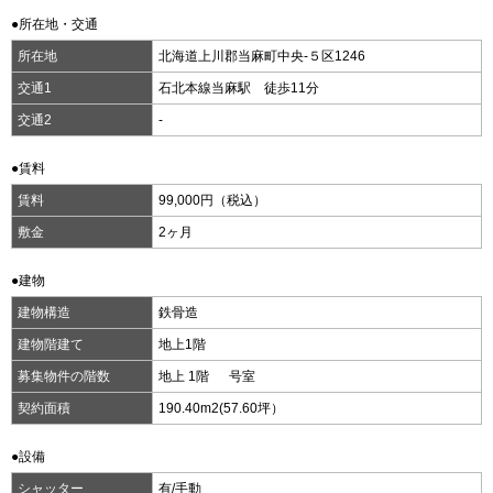
●所在地・交通
所在地
北海道上川郡当麻町中央-５区1246
交通1
石北本線当麻駅 徒歩11分
交通2
-
●賃料
賃料
99,000円（税込）
敷金
2ヶ月
●建物
建物構造
鉄骨造
建物階建て
地上1階
募集物件の階数
地上 1階 号室
契約面積
190.40m
2
(57.60坪）
●設備
シャッター
有/手動