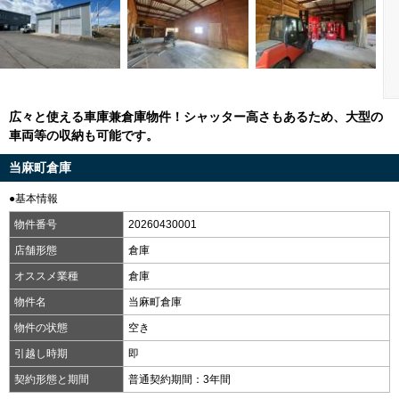
広々と使える車庫兼倉庫物件！シャッター高さもあるため、大型の
車両等の収納も可能です。
当麻町倉庫
●基本情報
物件番号
20260430001
店舗形態
倉庫
オススメ業種
倉庫
物件名
当麻町倉庫
物件の状態
空き
引越し時期
即
契約形態と期間
普通契約期間：3年間