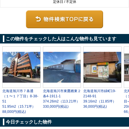
定休日 / 不定休
この物件をチェックした人はこんな物件も見ています
北海道旭川市７条通
北海道旭川市東鷹栖東２
北海道旭川市緑町19-
北
（１〜１７丁目）8-38-
条4-1911-1
2148-91
（
51
374.26m
2
（113.21坪）
39.16m
2
（11.85坪）
目-
51.95m
2
（15.71坪）
330,000円(税込)
36,000円(税込)
20
88,000円(税込)
66
今日チェックした物件