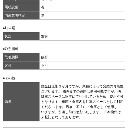
照明設備
有
内装業者指定
無
●駐車場
状況
空有
●取引情報
取引態様
媒介
客付
不可
●その他
敷金は原則２か月ですが、業種によって変動の可能性
ございます。 物件までの通路は使用可能ですが、他
駐車スペースは家主にて利用しているため、使用不可
備考
となります。車庫・倉庫内を駐車スペースとして利用
くださいませ。 現在、家主にて倉庫として使用して
いますが、引渡し前に撤去いたします。 ※本物件は
未登記となっております。