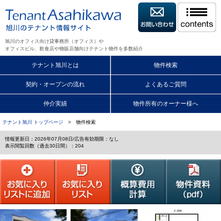
旭川のオフィス向け貸事務所（オフィス）や
オフィスビル、飲食店や物販店舗向けテナント物件を多数紹介
テナント旭川とは
物件検索
契約・オープンの流れ
よくあるご質問
仲介実績
物件所有のオーナー様へ
テナント旭川 トップページ
> 物件検索
情報更新日：2026年07月08日/広告有効期限：なし
表示閲覧回数（過去30日間）：204