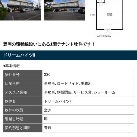
豊岡の環状線沿いにある1階テナント物件です！
ドリームハイツⅡ
●基本情報
物件番号
336
店舗形態
事務所, ロードサイド, 事務所
オススメ業種
事務所, 物販関係, サービス業, ショールーム
物件名
ドリームハイツⅡ
物件の状態
空き
引越し時期
即
契約形態と期間
普通