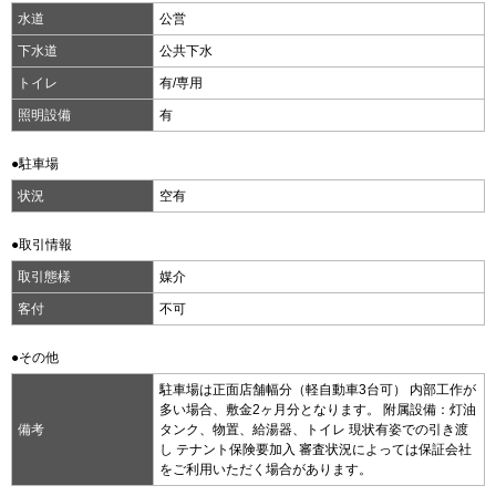
水道
公営
下水道
公共下水
トイレ
有/専用
照明設備
有
●駐車場
状況
空有
●取引情報
取引態様
媒介
客付
不可
●その他
駐車場は正面店舗幅分（軽自動車3台可） 内部工作が
多い場合、敷金2ヶ月分となります。 附属設備：灯油
備考
タンク、物置、給湯器、トイレ 現状有姿での引き渡
し テナント保険要加入 審査状況によっては保証会社
をご利用いただく場合があります。