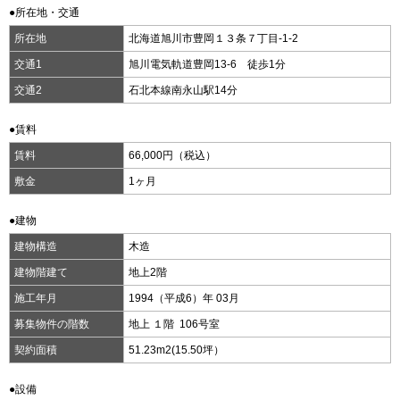
●所在地・交通
所在地
北海道旭川市豊岡１３条７丁目-1-2
交通1
旭川電気軌道豊岡13-6 徒歩1分
交通2
石北本線南永山駅14分
●賃料
賃料
66,000円（税込）
敷金
1ヶ月
●建物
建物構造
木造
建物階建て
地上2階
施工年月
1994（平成6）年 03月
募集物件の階数
地上 １階 106号室
契約面積
51.23m
2
(15.50坪）
●設備