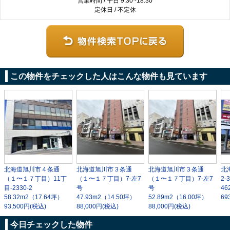
営業時間 / 平日 9:30~18:30
定休日 / 不定休
この物件をチェックした人はこんな物件も見ています
北海道旭川市４条通
北海道旭川市３条通
北海道旭川市３条通
北
（１〜１７丁目）11丁
（１〜１７丁目）7-左7
（１〜１７丁目）7-左7
2-
目-2330-2
号
号
46
58.32m
2
（17.64坪）
47.93m
2
（14.50坪）
52.89m
2
（16.00坪）
69
93,500円(税込)
88,000円(税込)
88,000円(税込)
今日チェックした物件